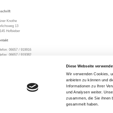
schrift
iner Knothe
rlichsweg 13
145 Hofbieber
ntakt
lefon: 06657 / 919916
lefax: 06657 / 919382
ail:
info@knothe-kunststoffe.de
Diese Webseite verwende
haltsübersicht
Wir verwenden Cookies, um
Über uns
anbieten zu können und di
Informationen zu Ihrer Ve
Kunststoffteile
und Analysen weiter. Unse
zusammen, die Sie ihnen b
chtliches
gesammelt haben.
Datenschutzerklärung