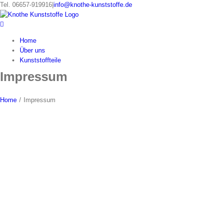
Skip
Tel. 06657-919916
|
info@knothe-kunststoffe.de
to
content
Home
Über uns
Kunststoffteile
Impressum
Home
/
Impressum